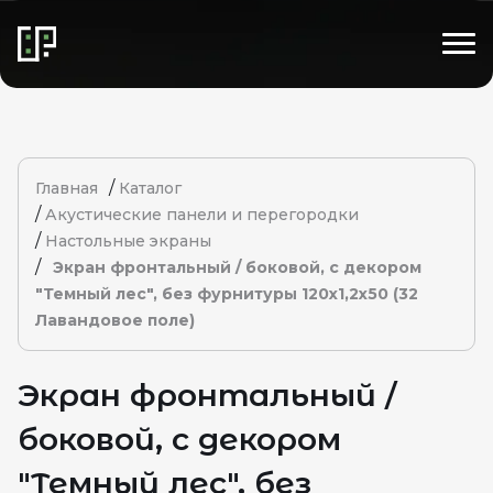
/
Главная
Каталог
/
Акустические панели и перегородки
/
Настольные экраны
/
Экран фронтальный / боковой, с декором
"Темный лес", без фурнитуры 120х1,2х50 (32
Лавандовое поле)
Экран фронтальный /
боковой, с декором
"Темный лес", без