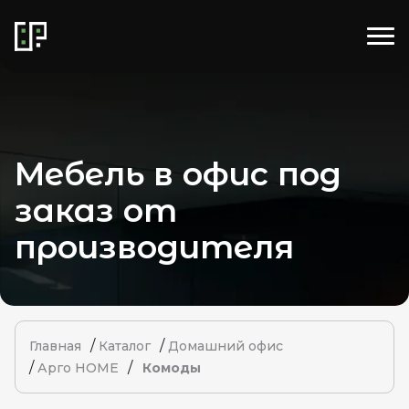
Мебель в офис под
заказ от
производителя
/
/
Главная
Каталог
Домашний офис
/
/
Арго HOME
Комоды