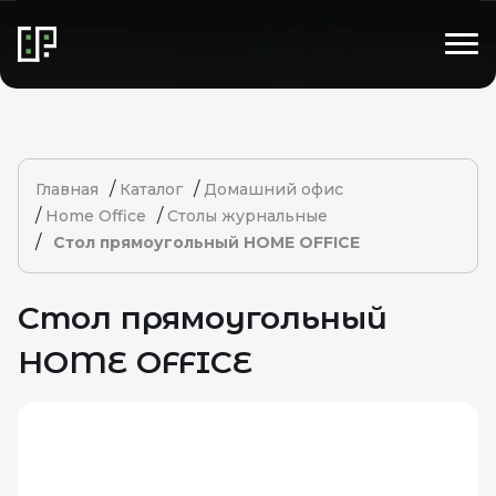
/
/
Главная
Каталог
Домашний офис
/
/
Home Office
Столы журнальные
/
Стол прямоугольный HOME OFFICE
Стол прямоугольный
HOME OFFICE