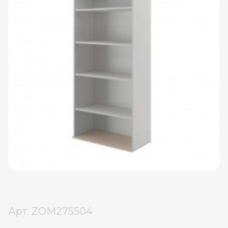
Арт.
ZOM275504