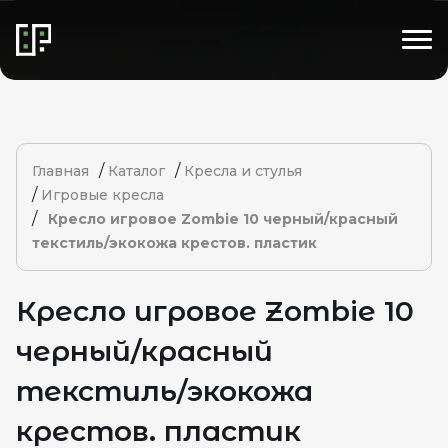
/
/
Главная
Каталог
Кресла и стулья
/
Игровые кресла
/
Кресло игровое Zombie 10 черный/красный
текстиль/экокожа крестов. пластик
Кресло игровое Zombie 10
черный/красный
текстиль/экокожа
крестов. пластик