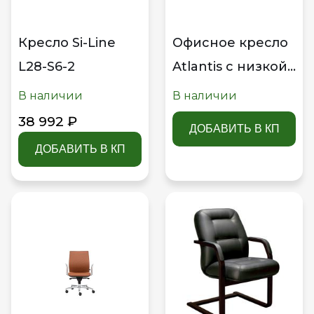
Кресло Si-Line
Офисное кресло
L28-S6-2
Atlantis с низкой
спинкой на
В наличии
В наличии
крестовине с
38 992 ₽
ДОБАВИТЬ В КП
колесами
ДОБАВИТЬ В КП