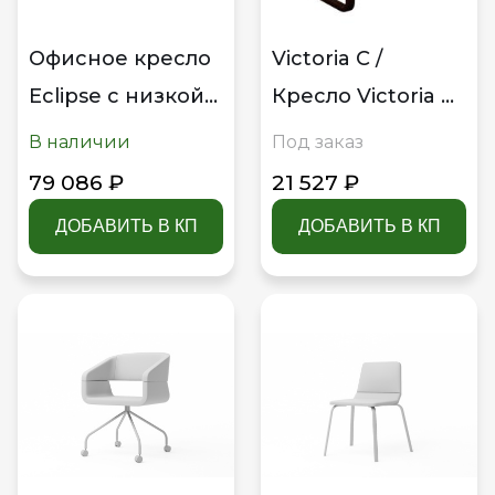
Офисное кресло
Victoria C /
Eclipse с низкой
Кресло Victoria C
спинкой на
Victoria C
В наличии
Под заказ
крестовине с
VCT5130021
79 086 ₽
21 527 ₽
колесами
ДОБАВИТЬ В КП
ДОБАВИТЬ В КП