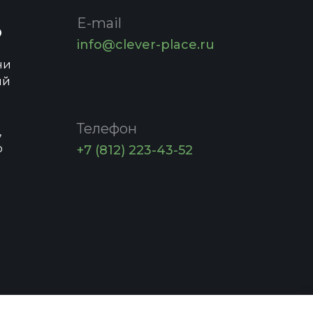
E-mail
о
info@clever-place.ru
ни
ий
Телефон
,
о
+7 (812) 223-43-52