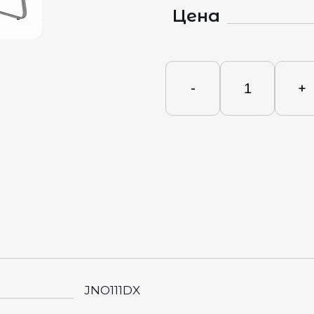
Цена
-
+
JNO111DX