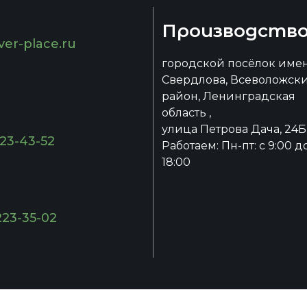
Производств
ver-place.ru
городской посёлок име
Свердлова, Всеволожск
район, Ленинградская
область ,
улица Петрова Дача, 24Б
223-43-52
Работаем: Пн-пт: с 9:00 д
18:00
223-35-02