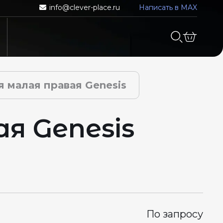
info@clever-place.ru
Написать в MAX
я малая правая Genesis
я Genesis
По запросу