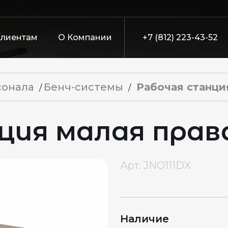
Клиентам
О Компании
+7 (812) 223-43-52
сонала
Бенч-системы
Рабочая станци
/
/
ия малая права
Арт.
JNO111DX
Наличие