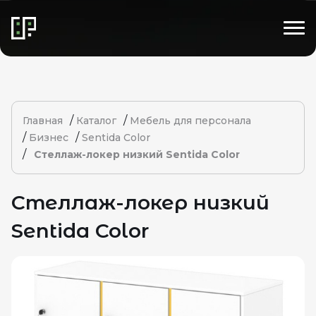
/
/
Главная
Каталог
Мебель для персонала
/
/
Бизнес
Sentida Color
/
Стеллаж-локер низкий Sentida Color
Стеллаж-локер низкий
Sentida Color