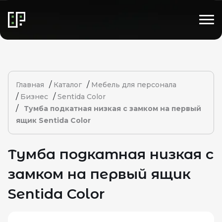
/
/
Главная
Каталог
Мебель для персонала
/
/
Бизнес
Sentida Color
/
Тумба подкатная низкая с замком на первый
ящик Sentida Color
Тумба подкатная низкая с
замком на первый ящик
Sentida Color