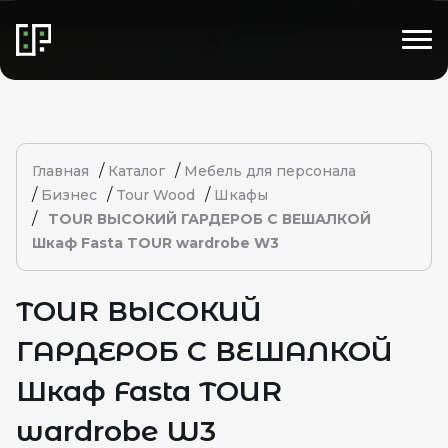
/
/
Главная
Каталог
Мебель для персонала
/
/
/
Бизнес
Tour Wood
Шкафы
/
TOUR ВЫСОКИЙ ГАРДЕРОБ С ВЕШАЛКОЙ
Шкаф Fasta TOUR wardrobe W3
TOUR ВЫСОКИЙ
ГАРДЕРОБ С ВЕШАЛКОЙ
Шкаф Fasta TOUR
wardrobe W3