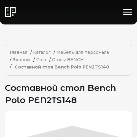
/
/
Главная
Каталог
Мебель для персонала
/
/
/
Эконом
Polo
Столы BENCH
/
Составной стол Bench Polo PEN2TS148
Составной стол Bench
Polo PEN2TS148