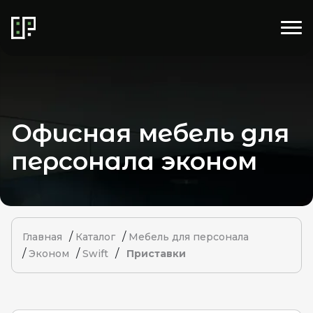
Офисная мебель для
персонала эконом
/
/
Главная
Каталог
Мебель для персонала
/
/
/
Эконом
Swift
Приставки