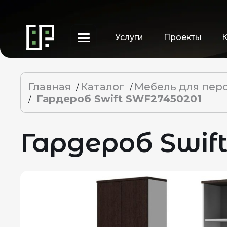
Услуги
Проекты
Главная
Каталог
Мебель для пер
/
/
Гардероб Swift SWF27450201
/
Гардероб Swif