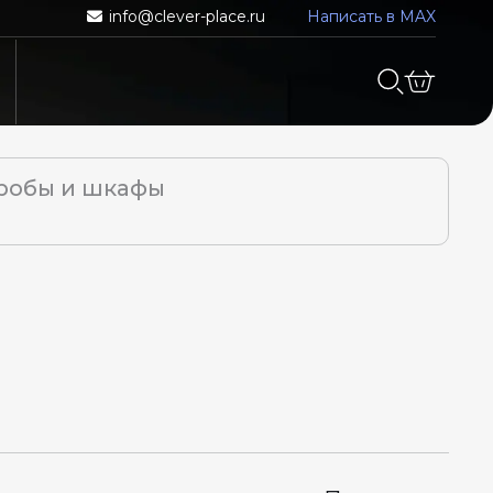
info@clever-place.ru
Написать в MAX
робы и шкафы