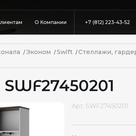
Клиентам
О Компании
+7 (812) 223-43-52
сонала
Эконом
Swift
Стеллажи, гарде
/
/
/
t SWF27450201
Арт.
SWF27450201