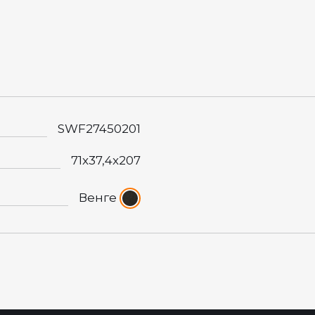
SWF27450201
71x37,4x207
Венге