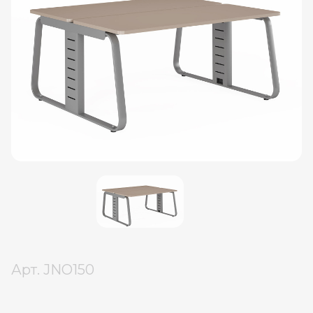
Арт.
JNO150