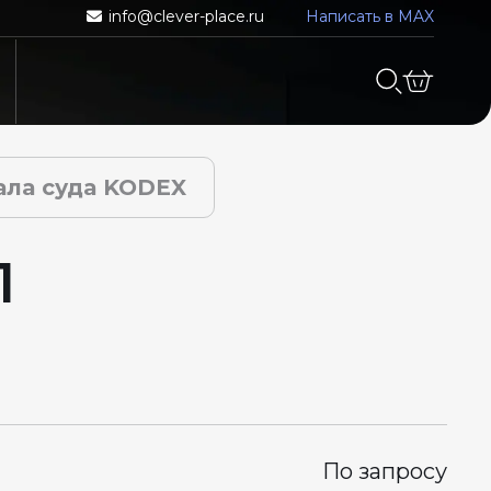
info@clever-place.ru
Написать в MAX
ала суда KODEX
1
По запросу