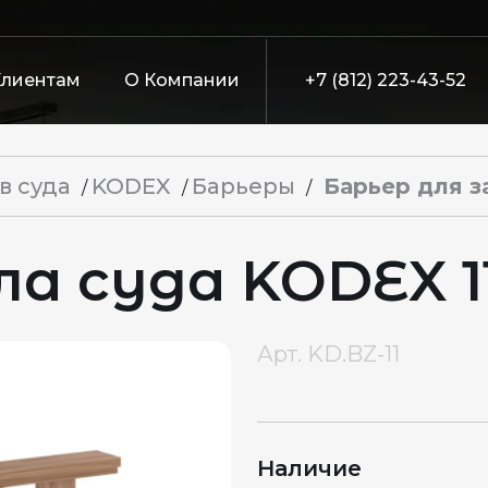
Клиентам
О Компании
+7 (812) 223-43-52
в суда
KODEX
Барьеры
Барьер для з
/
/
/
ла суда KODEX 1
Арт.
KD.BZ-11
Наличие