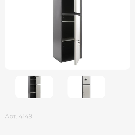
Арт.
4149