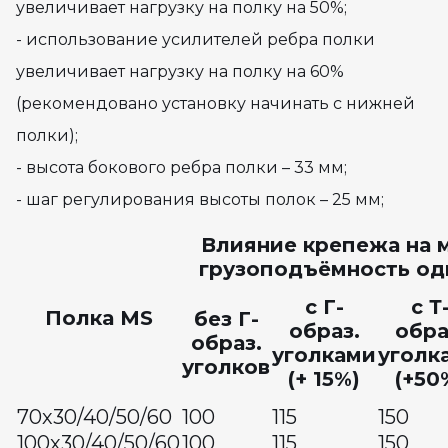
увеличивает нагрузку на полку на 50%;
- использование усилителей ребра полки
увеличивает нагрузку на полку на 60%
(рекомендовано установку начинать с нижней
полки);
- высота бокового ребра полки – 33 мм;
- шаг регулирования высоты полок – 25 мм;
Влияние крепежа на 
грузоподъёмность одн
с Г-
с Т
Полка MS
без Г-
образ.
обра
образ.
уголками
уголк
уголков
(+ 15%)
(+50
70х30/40/50/60
100
115
150
100х30/40/50/60
100
115
150