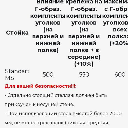
Влияние крепежа на максим
Г-образ.
Г-образ.
с Г-обр
комплекты
комплекты
компле
уголков
уголков
уголков
(на
(на
всех
Стойка
верхней и
верхней и
полка
нижней
нижней
(+20%
полке)
полке + в
середине)
(+10%)
Standart
500
550
600
MS
Для вашей безопасности!!!:
- Отдельно стоящий стеллаж должен быть
прикручен к несущей стене.
- При использовании стоек высотой более 2000
мм, не менее трех полок (нижняя, средняя,