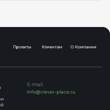
Проекты
Клиентам
О Компании
E-mail
о
info@clever-place.ru
ни
ий