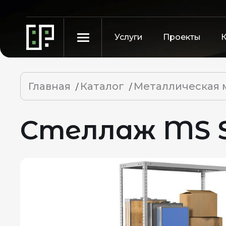
Услуги
Проекты
Главная
Каталог
Металлическая 
/
/
Стеллаж MS St