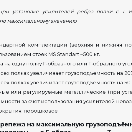
(При установке усилителей ребра полки с Т и
я по максимальному значению
андартной комплектации (верхняя и нижняя по
ьзованием стоек MS Standart –500 кг.
 на одну полку Г-образного или Т-образного уго
всех полках увеличивает грузоподъемность на 20
сех полках увеличивает грузоподъемность на 50 
рные или регулируемые металлические (при уст
емности за счет использования усилителей нево
 покрытия: порошковое.
репежа на максимальную грузоподъёмн