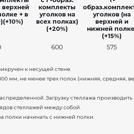
омплекты
с Г-образ.
Т-
а верхней
комплекты
образ.комплек
олке + в
уголков на
уголков (на
)(+10%)
всех полках)
верхней и
(+20%)
нижней полке
(+15%)
0
600
575
икручен к несущей стене.
000 мм, не менее трех полок (нижняя, средняя, 
распределенной. Загрузку стеллажа производить 
ядов стеллажей между собой.
а полки начинать с нижней полки.