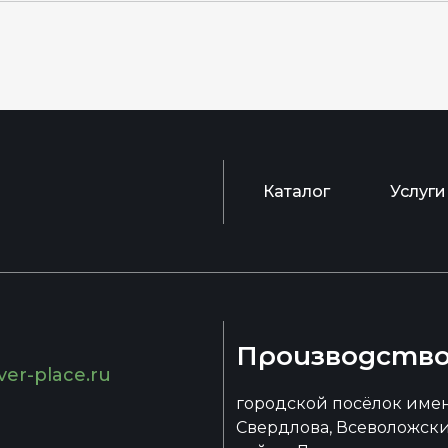
Каталог
Услуги
Производств
ver-place.ru
городской посёлок име
Свердлова, Всеволожск