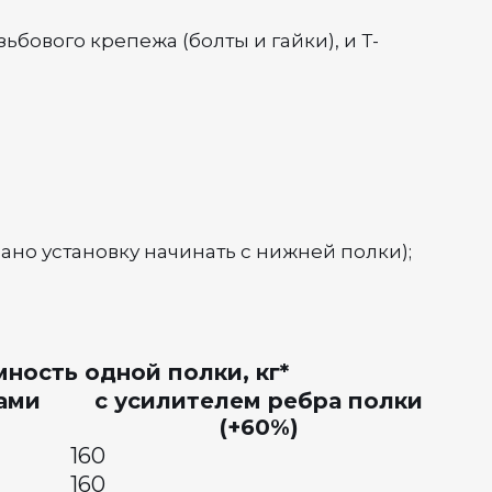
ьбового крепежа (болты и гайки), и Т-
ано установку начинать с нижней полки);
ность одной полки, кг*
ками
с усилителем ребра полки
(+60%)
160
160