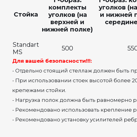
Г-образ.
Г-образ. к
комплекты
уголков (н
Стойка
уголков (на
и нижней п
верхней и
середине
нижней полке)
Standart
500
55
MS
Для вашей безопасности!!!:
- Отдельно стоящий стеллаж должен быть пр
- При использовании стоек высотой более 2
крепежами стойки.
- Нагрузка полок должна быть равномерно 
- Рекомендовано использовать крепление р
- Рекомендовано установку усилителей ребр