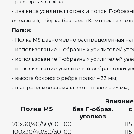
- разборная стойка
- два вида усилителя стоек и полок: Г-образ
образный, сборка без гаек. (Комплекты стел
Полки:
- Полка MS равномерно распределенная нагру
- использование Г-образных усилителей увел
- использование Т-образных усилителей увел
- использование усилителей ребра полки ув
- высота бокового ребра полки – 33 мм;
- шаг регулирования высоты полок – 25 мм;
Влияние
Полка MS
без Г-образ.
с
уголков
70х30/40/50/60
100
115
100х30/40/50/60
100
115