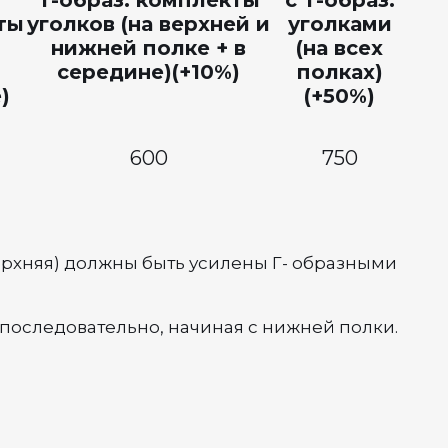
Т-образ. комплекты
с Т-образ.
ты
уголков (на верхней и
уголками
нижней полке + в
(на всех
середине)(+10%)
полках)
)
(+50%)
600
750
верхняя) должны быть усилены Г- образными
последовательно, начиная с нижней полки.