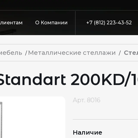
Клиентам
О Компании
+7 (812) 223-43-52
мебель
Металлические стеллажи
Сте
/
/
andart 200KD/1
Арт.
8016
Наличие