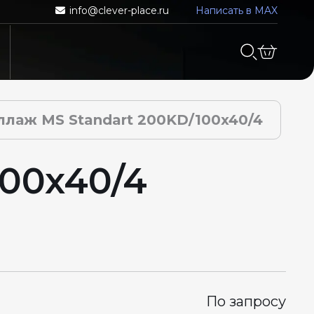
info@clever-place.ru
Написать в MAX
ллаж MS Standart 200KD/100x40/4
00x40/4
По запросу