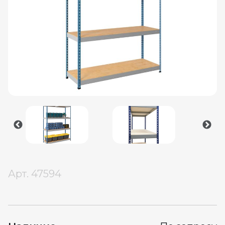
Арт.
47594