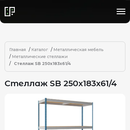
/
/
Главная
Каталог
Металлическая мебель
/
Металлические стеллажи
/
Стеллаж SB 250x183x61/4
Стеллаж SB 250x183x61/4