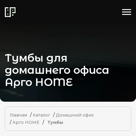
Тумбы для
домашнего офиса
Арго HOME
/
/
Главная
Каталог
Домашний офис
/
/
Арго HOME
Тумбы