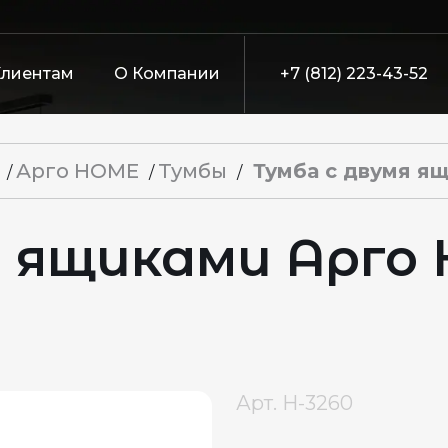
Клиентам
О Компании
+7 (812) 223-43-52
Арго HOME
Тумбы
Тумба с двумя я
/
/
/
я ящиками Арго
Арт.
Н-3260