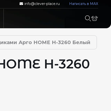
info@clever-place.ru
Написать в MAX
щиками Арго HOME Н-3260 Белый
 HOME Н-3260