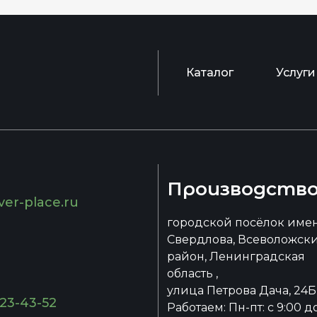
Каталог
Услуги
Производств
ver-place.ru
городской посёлок име
Свердлова, Всеволожск
район, Ленинградская
область ,
улица Петрова Дача, 24Б
223-43-52
Работаем: Пн-пт: с 9:00 д