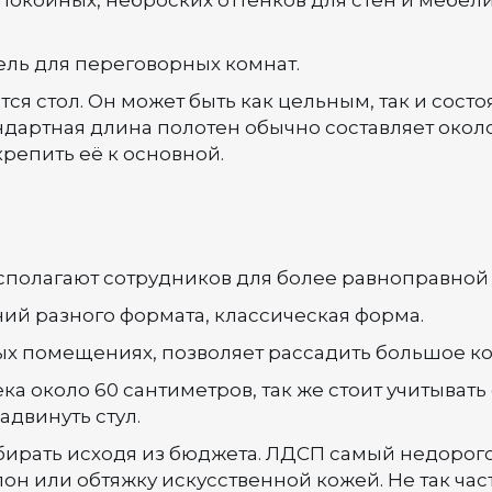
окойных, неброских оттенков для стен и мебели.
ль для переговорных комнат.
 стол. Он может быть как цельным, так и состоя
дартная длина полотен обычно составляет около 
репить её к основной.
сполагают сотрудников для более равноправной 
й разного формата, классическая форма.
ых помещениях, позволяет рассадить большое к
 около 60 сантиметров, так же стоит учитывать 
адвинуть стул.
дбирать исходя из бюджета. ЛДСП самый недорог
н или обтяжку искусственной кожей. Не так час