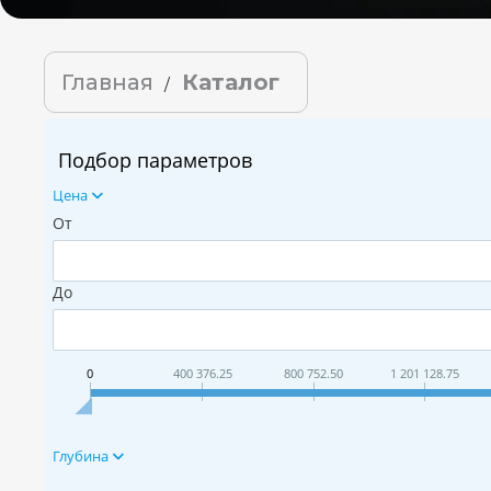
Главная
Каталог
/
Подбор параметров
Цена
От
До
0
400 376.25
800 752.50
1 201 128.75
Глубина